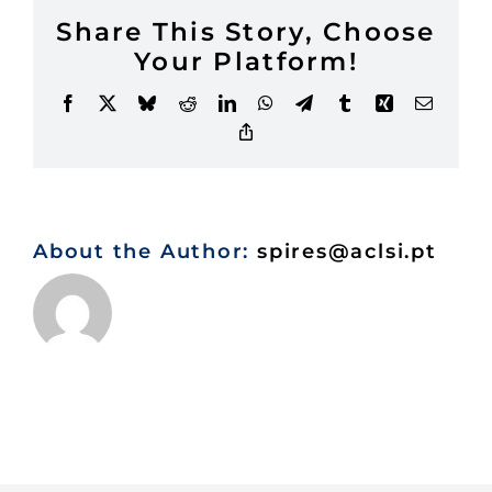
minha
Share This Story, Choose
reserva?
Your Platform!
Facebook
X
Bluesky
Reddit
LinkedIn
WhatsApp
Telegram
Tumblr
Xing
Email
Copy
Link
About the Author:
spires@aclsi.pt