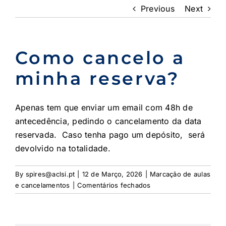
Previous
Next
Como cancelo a
minha reserva?
Apenas tem que enviar um email com 48h de
antecedência, pedindo o cancelamento da data
reservada. Caso tenha pago um depósito, será
devolvido na totalidade.
By
spires@aclsi.pt
|
12 de Março, 2026
|
Marcação de aulas
em
e cancelamentos
|
Comentários fechados
Como
cancelo
a