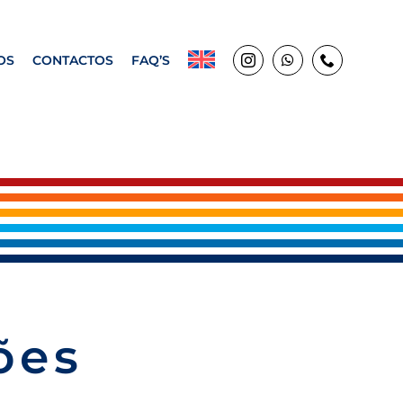
OS
CONTACTOS
FAQ’S
ões