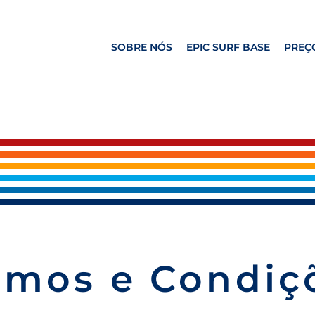
SOBRE NÓS
EPIC SURF BASE
PREÇ
rmos e Condiç